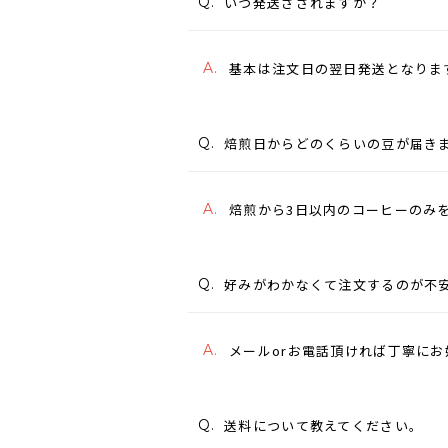
Q.
いつ発送さされますか？
A.
基本は注文日の翌日発送となりま
Q.
焙煎日からどのくらいの豆が届き
A.
焙煎から3日以内のコーヒーのみ
Q.
好みがわかなくて注文するのが不
A.
メールorお電話頂ければ丁寧に
Q.
送料について教えてください。